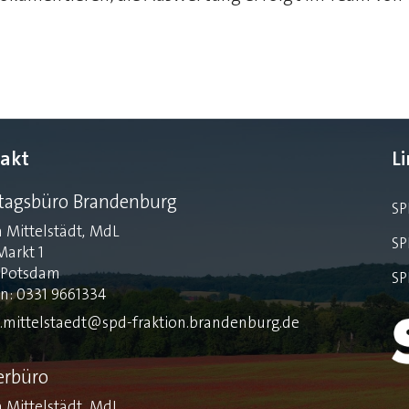
akt
L
tagsbüro Brandenburg
SP
 Mittelstädt, MdL
SP
Markt 1
 Potsdam
SP
on: 0331 9661334
.mittelstaedt@spd-fraktion.brandenburg.de
erbüro
 Mittelstädt, MdL