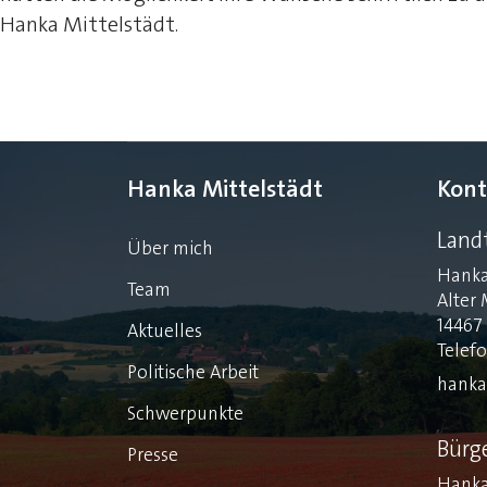
Hanka Mittelstädt.
Hanka Mittelstädt
Kont
Land
Über mich
Hanka
Team
Alter 
14467
Aktuelles
Telef
Politische Arbeit
hanka
Schwerpunkte
Bürg
Presse
Hanka