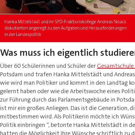
Hanka Mittelstädt und ihr SPD-Fraktionskollege Andreas Noack
diskutierten angeregt zu den Aufgaben und Herausforderungen
in der Landespolitik
Was muss ich eigentlich studiere
Über 60 Schülerinnen und Schüler der
Gesamtschule 
Potsdam und trafen Hanka Mittelstädt und Andreas N
wie wird man Politiker und kommt in den Landtag k
gelernt haben oder wie die Arbeitswoche eines Polit
zur Führung durch das Parlamentsgebäude in Potsda
ist mir ein großes Anliegen. Das ist die Generation,
mitbestimmen wird. Als Politikerin möchte ich Wün
Politik einbringen “, betonte Hanka Mittelstädt in d
hatten die Möglichkeit Ihre Wünsche schriftlich zu