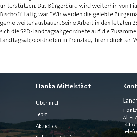
unterstützen. Das Bürgerbüro wird weiterhin von Pia S
Bischoff tätig war. “Wir werden die gelebte Bürger
gerne weiter ausbauen. Seine Arbeit in den letzten 25
sich die SPD-Landtagsabgeordnete auf die Zusammen
Landtagsabgeordneten in Prenzlau, ihrem direkten W
Hanka Mittelstädt
Kont
Land
Über mich
Hanka
Team
Alter 
14467
Aktuelles
Telef