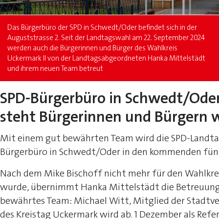
Das Bürgerbüro der SPD in Schwedt/Oder befindet sich in der
Auguststrasse 2. Seit der Landtagswahl am 22. September 2024
werden auch die Bürgerinnen und Bürger des Wahlkreis
Uckermark II von der Landtagsabgeordneten Hanka Mittelstädt
und ihrem neuen Team betreut
SPD-Bürgerbüro in Schwedt/Oder 
steht Bürgerinnen und Bürgern w
Mit einem gut bewährten Team wird die SPD-Landta
Bürgerbüro in Schwedt/Oder in den kommenden fünf
Nach dem Mike Bischoff nicht mehr für den Wahlkre
wurde, übernimmt Hanka Mittelstädt die Betreuung de
bewährtes Team: Michael Witt, Mitglied der Stadt
des Kreistag Uckermark wird ab. 1 Dezember als Ref