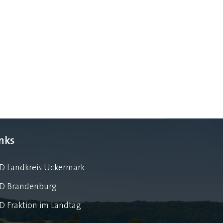
inks
D Landkreis Uckermark
D Brandenburg
D Fraktion im Landtag