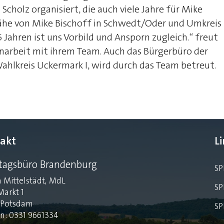
cholz organisiert, die auch viele Jahre für Mike
nähe von Mike Bischoff in Schwedt/Oder und Umkreis
 Jahren ist uns Vorbild und Ansporn zugleich.“ freut
arbeit mit ihrem Team. Auch das Bürgerbüro der
ahlkreis Uckermark I, wird durch das Team betreut.
akt
L
tagsbüro Brandenburg
SP
 Mittelstädt, MdL
SP
Markt 1
 Potsdam
SP
on: 0331 9661334