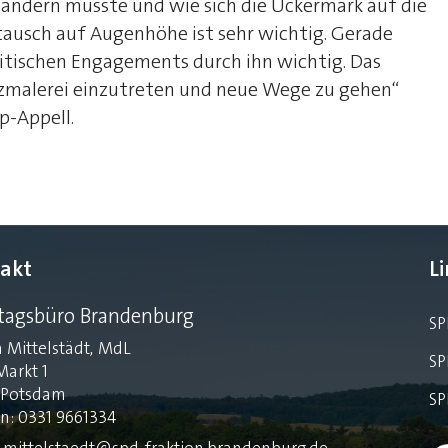
ik ändern müsste und wie sich die Uckermark auf die
ausch auf Augenhöhe ist sehr wichtig. Gerade
litischen Engagements durch ihn wichtig. Das
zmalerei einzutreten und neue Wege zu gehen“
p-Appell.
akt
L
tagsbüro Brandenburg
SP
 Mittelstädt, MdL
SP
Markt 1
 Potsdam
SP
on: 0331 9661334