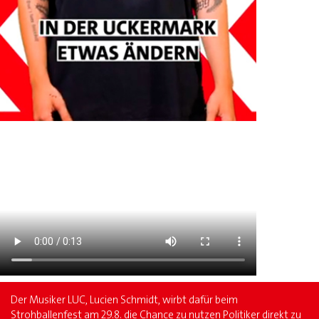
Der Musiker LUC, Lucien Schmidt, wirbt dafür beim
Strohballenfest am 29.8. die Chance zu nutzen Politiker direkt zu