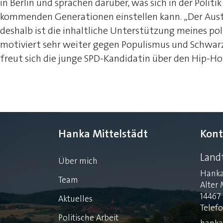
in Berlin und sprachen darüber, was sich in der Polit
kommenden Generationen einstellen kann. „Der Aust
deshalb ist die inhaltliche Unterstützung meines po
motiviert sehr weiter gegen Populismus und Schwar
freut sich die junge SPD-Kandidatin über den Hip-Ho
Hanka Mittelstädt
Kont
Land
Über mich
Hanka
Team
Alter 
14467
Aktuelles
Telef
Politische Arbeit