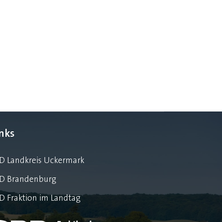
inks
D Landkreis Uckermark
D Brandenburg
D Fraktion im Landtag